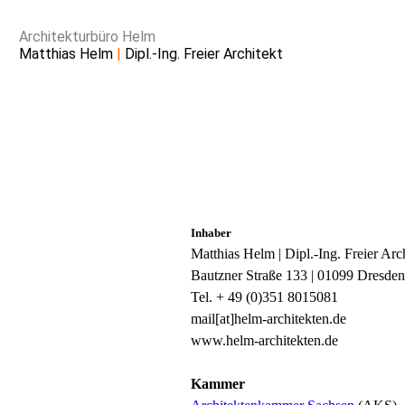
Architekturbüro Helm
Matthias Helm
|
Dipl.-Ing. Freier Architekt
Intro
Inhaber
Matthias Helm | Dipl.-Ing. Freier Arc
Aktuell
Bautzner Straße 133 | 01099 Dresden
Büroprofil
Tel. + 49 (0)351 8015081
Genossenschaftsbanken
mail[at]helm-architekten.de
www.helm-architekten.de
Kirchliches Bauen
Kultur | Bildung |
Kammer
Freizeit