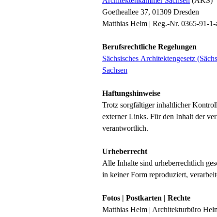
Architektenkammer Sachsen
(AKS)
Wohnen
Goetheallee 37, 01309 Dresden
Matthias Helm | Reg.-Nr. 0365-91-1-
Arbeiten
Skizzen | Galerie
Berufsrechtliche Regelungen
Sächsisches Architektengesetz (Säc
Kontakt
Sachsen
Impressum
Datenschutz
Haftungshinweise
Trotz sorgfältiger inhaltlicher Kontr
externer Links. Für den Inhalt der ver
verantwortlich.
Urheberrecht
Alle Inhalte sind urheberrechtlich g
in keiner Form reproduziert, verarbeit
Fotos
| Postkarten | Rechte
Matthias Helm | Architekturbüro Hel