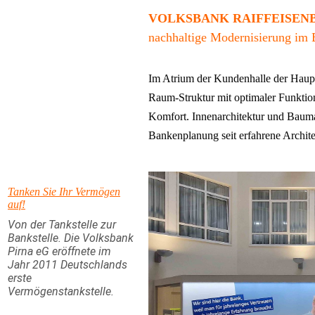
Wohnen
VOLKSBANK RAIFFEISEN
n
achhaltige Modernisierung im 
Arbeiten
Skizzen | Galerie
Im Atrium der Kundenhalle der Haupts
Kontakt
Raum-Struktur mit optimaler Funktion
Impressum
Komfort. Innenarchitektur und Bauma
Datenschutz
Bankenplanung seit erfahrene Archit
Tanken Sie Ihr Vermögen
auf!
Von der Tankstelle zur
Bankstelle.
Die
Volksbank
Pirna
eG eröffnete im
Jahr 2011 Deutschlands
erste
V
ermögenstankstelle.