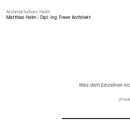
Architekturbüro Helm
Matthias Helm
|
Dipl.-Ing. Freier Architekt
Intro
Aktuell
Was dem Einzelnen nich
Büroprofil
(Fried
Genossenschaftsbanken
Kirchliches Bauen
Kultur | Bildung |
Freizeit